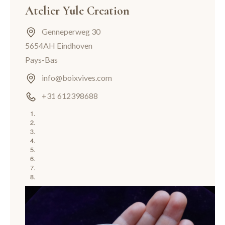
Atelier Yule Creation
Genneperweg 30
5654AH Eindhoven
Pays-Bas
info@boixvives.com
+31 612398688