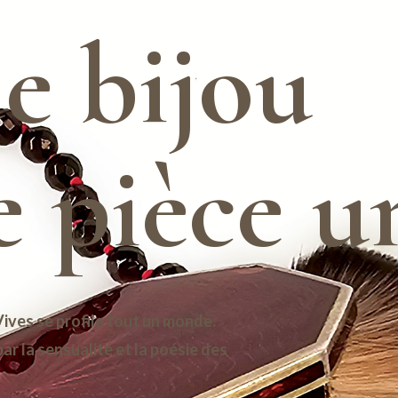
e bijou
e pièce u
Vives se profile tout un monde.
r la sensualité et la poésie des