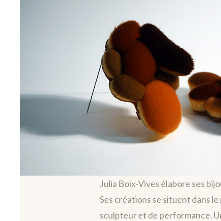
Yule : L'univers
Julia Boix-Vives élabore ses bij
Ses créations se situent dans le
sculpteur et de performance. U