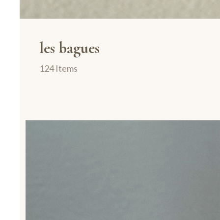
les bagues
124 Items